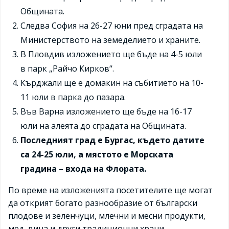
Общината.
Следва София на 26-27 юни пред сградата на
Министерството на земеделието и храните.
В Пловдив изложението ще бъде на 4-5 юли
в парк „Райчо Кирков“.
Кърджали ще е домакин на събитието на 10-
11 юли в парка до пазара.
Във Варна изложението ще бъде на 16-17
юли на алеята до сградата на Общината.
Последният град е Бургас, където датите
са 24-25 юли, а мястото е Морската
градина – входа на Флората.
По време на изложенията посетителите ще могат
да открият богато разнообразие от български
плодове и зеленчуци, млечни и месни продукти,
мед, вина и други традиционни храни,