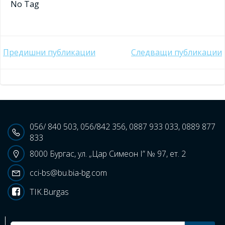
No Tag
Post
Post
Предишни публикации
Следващи публикации
navigation
navigation
056/ 840 503, 056/842 356, 0887 933 033, 0889 877
833
8000 Бургас, ул. „Цар Симеон I” № 97, ет. 2
cci-bs@bu.bia-bg.com
TIK.Burgas