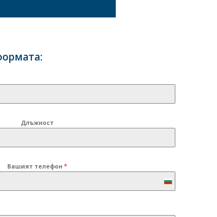
формата:
Длъжност
Вашият телефон
*
Bulgaria
+359