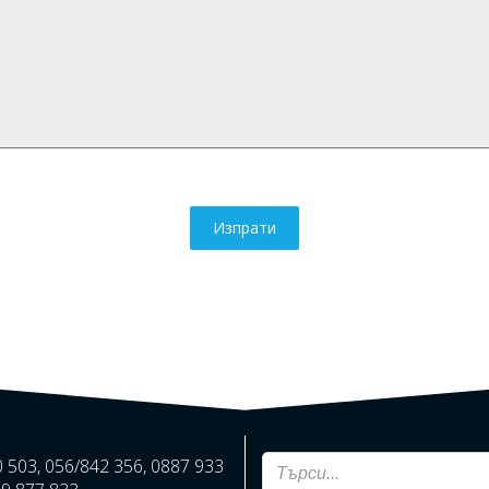
Изпрати
0 503, 056/842 356, 0887 933