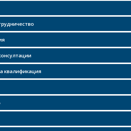
трудничество
ия
консултации
на квалификация
о