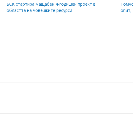
БСК стартира мащабен 4-годишен проект в
Томчо
областта на човешките ресурси
опит,
Post
navigation