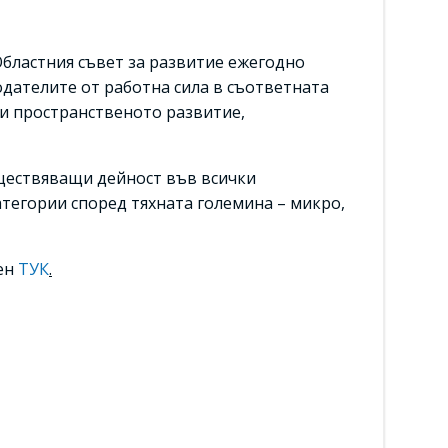
 Областния съвет за развитие ежегодно
одателите от работна сила в съответната
 и пространственото развитие,
ъществяващи дейност във всички
атегории според тяхната големина – микро,
пен
ТУК
.