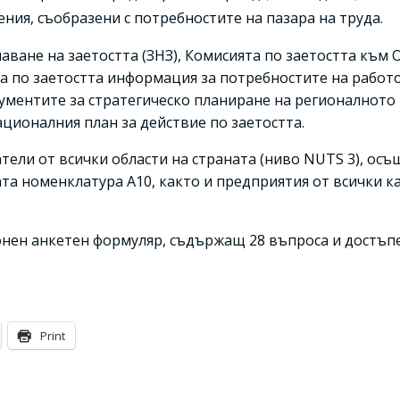
ния, съобразени с потребностите на пазара на труда.
ърчаване на заетостта (ЗНЗ), Комисията по заетостта към
та по заетостта информация за потребностите на работ
кументите за стратегическо планиране на регионалното
ционалния план за действие по заетостта.
ели от всички области на страната (ниво NUTS 3), ос
та номенклатура А10, както и предприятия от всички к
онен анкетен формуляр, съдържащ 28 въпроса и достъ
Print