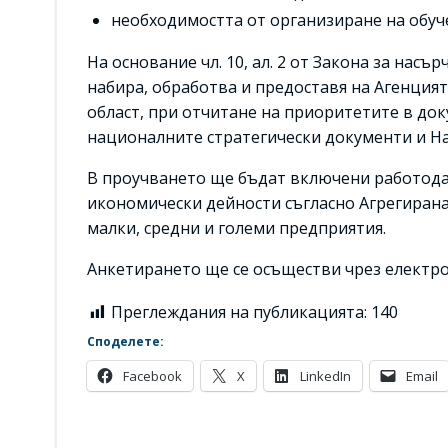
необходимостта от организиране на обуче
На основание чл. 10, ал. 2 от Закона за нас
набира, обработва и предоставя на Агенция
област, при отчитане на приоритетите в до
националните стратегически документи и На
В проучването ще бъдат включени работодат
икономически дейности съгласно Агрегирана
малки, средни и големи предприятия.
Анкетирането ще се осъществи чрез електр
Преглеждания на публикацията:
140
Споделете:
Facebook
X
LinkedIn
Email