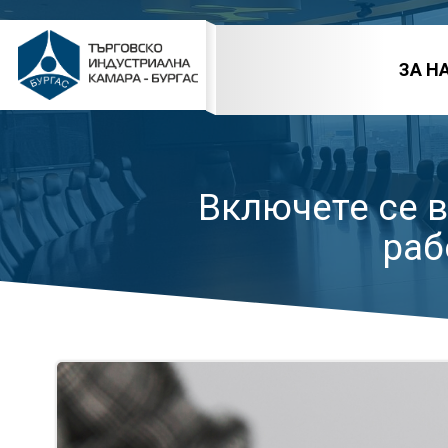
Skip
to
content
ЗА Н
Включете се в
раб