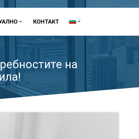
УАЛНО
КОНТАКТ
требностите на
ила!