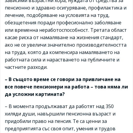
зависими възрастни хора, нуждата от средства за
пенсионно и здравно осигуряване, профилактика и
лечение, подобряване на условията на труд,
обезщетения поради професионално заболяване
или временна неработоспособност. Третата област
касае риска от намаляване на жизнения стандарт,
ако не се увеличи значително производителността
на труда, която да компенсира намаляването на
работната сила и нарастването на публичните и
частните разходи.
– В същото време се говори за привличане на
все повече пенсионери на работа – това няма ли
да усложни картината?
– В момента продължават да работят над 350
хиляди души, навършили пенсионна възраст и
придобили право на пенсия. Те са ценни за
предприятията със своя опит, умения и трудов