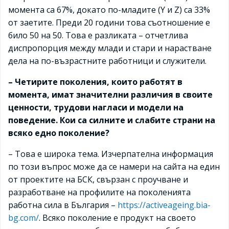
момента са 67%, докато по-младите (Y и Z) са 33%
от заетите. Преди 20 години това съотношение е
било 50 на 50. Това е разликата – отчетлива
диспропорция между млади и стари и нарастване
дела на по-възрастните работници и служители.
– Четирите поколения, които работят в
момента, имат значителни различия в своите
ценности, трудови нагласи и модели на
поведение. Кои са силните и слабите страни на
всяко едно поколение?
– Това е широка тема. Изчерпателна информация
по този въпрос може да се намери на сайта на един
от проектите на БСК, свързан с проучване и
разработване на профилите на поколенията
работна сила в България –
https://activeageing.bia-
bg.com/
. Всяко поколение е продукт на своето