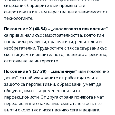
свързани с бариерите към промяната и
съпротивата им към нарастващата зависимост от
технологиите.
Поколение Х (40-54) – „аналоговото поколение“
,
са привикнали със самостоятелността, която ги е
направила реалисти, прагматици, решителни и
изобретателни. Трудностите с тях са свързани със
скептицизма и решителното, понякога агресивно,
отстояване на интересите.
Поколение Y (27-39) – „милениум“
или поколение
„аз-аз“, са най-ухажваните от работодателите,
защото са перспективни, образовани, умеят да
общуват, имат съвременен опит и са
перфекционисти. От друга страна понякога имат
нереалистични очаквания, смятат, че светът се
върти около тях и искат всичко сега и веднага.