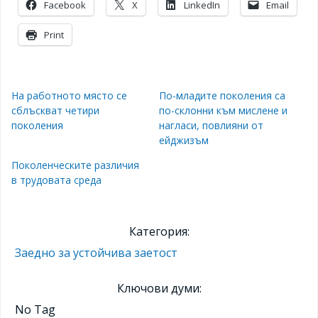
Facebook
X
LinkedIn
Email
Print
На работното място се
По-младите поколения са
сблъскват четири
по-склонни към мислене и
поколения
нагласи, повлияни от
ейджизъм
Поколенческите различия
в трудовата среда
Категория:
Заедно за устойчива заетост
Ключови думи:
No Tag