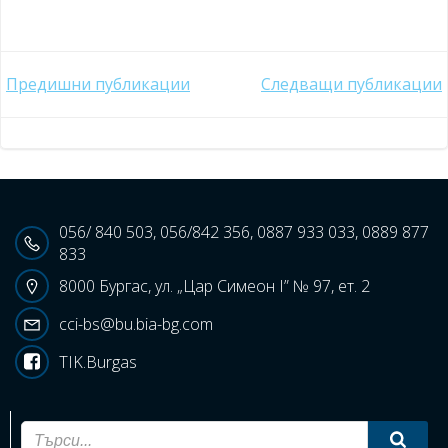
Post
Post
Предишни публикации
Следващи публикации
navigation
navigation
056/ 840 503, 056/842 356, 0887 933 033, 0889 877
833
8000 Бургас, ул. „Цар Симеон I” № 97, ет. 2
cci-bs@bu.bia-bg.com
TIK.Burgas