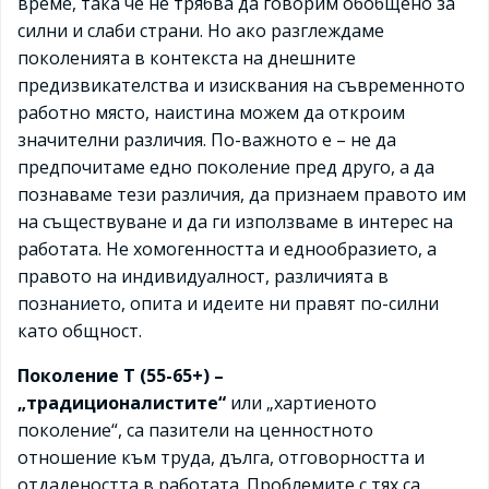
време, така че не трябва да говорим обобщено за
силни и слаби страни. Но ако разглеждаме
поколенията в контекста на днешните
предизвикателства и изисквания на съвременното
работно място, наистина можем да откроим
значителни различия. По-важното е – не да
предпочитаме едно поколение пред друго, а да
познаваме тези различия, да признаем правото им
на съществуване и да ги използваме в интерес на
работата. Не хомогенността и еднообразието, а
правото на индивидуалност, различията в
познанието, опита и идеите ни правят по-силни
като общност.
Поколение Т (55-65+) –
„традиционалистите“
или „хартиеното
поколение“, са пазители на ценностното
отношение към труда, дълга, отговорността и
отдадеността в работата. Проблемите с тях са