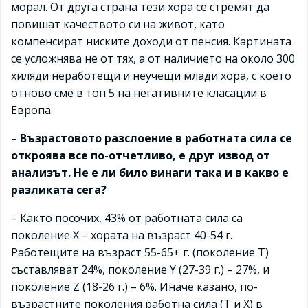
морал. От друга страна тези хора се стремят да
повишат качеството си на живот, като
компенсират ниските доходи от пенсия. Картината
се усложнява не от тях, а от наличието на около 300
хиляди неработещи и неучещи млади хора, с което
отново сме в топ 5 на негативните класации в
Европа.
– Възрастовото разслоение в работната сила се
откроява все по-отчетливо, е друг извод от
анализът. Не е ли било винаги така и в какво е
разликата сега?
– Както посочих, 43% от работната сила са
поколение Х – хората на възраст 40-54 г.
Работещите на възраст 55-65+ г. (поколение Т)
съставляват 24%, поколение Y (27-39 г.) – 27%, и
поколение Z (18-26 г.) – 6%. Иначе казано, по-
възрастните поколения работна сила (Т и Х) в