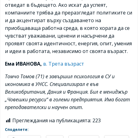
отведат в бъдещето. Ако искат да успеят,
компаниите трябва да преразгледат политиките си
и да акцентират върху създаването на
приобщаваща работна среда, в която хората да се
чувстват уважавани, ценени и насърчени да
проявят своята идентичност, енергия, опит, умения
и идеи в работата, независимо от своята възраст.
Ема ИВАНОВА,
в. Трета възраст
Томчо Томов (71) е завършил психология в СУ и
икономика в УНСС. Специализирал е във
Великобритания, Дания и Франция. Бил е мениджър
„Човешки ресурси“ в големи предприятия. Има богат
преподавателски и научен опит.
Преглеждания на публикацията:
223
Споделете: