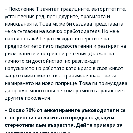
– Поколение Т зачитат традициите, авторитетите,
установения ред, процедурите, правилата и
изискванията. Това може би създава представата,
че са съгласни на всичко с работодателя. Но не е
напълно така! Те разглеждат интересите на
предприятието като първостепенни и реагират на
рискованите и погрешни решения. Държат на
личното си достойнство, но разглеждат
напускането на работата като криза в своя живот,
защото имат много по-ограничени шансове за
намирането на ново поприще. Това ги принуждава
да правят много повече компромиси в сравнение с
другите поколения.
– Около 70% от анкетираните ръководители са
с погрешни нагласи като предразсъдъци и
стереотипи към възрастта. Дайте примери за
такива погрешни нагласи.