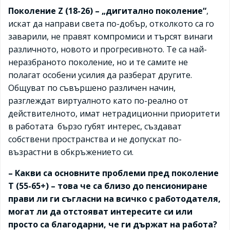
Поколение Z (18-26) – „дигитално поколение“
,
искат да направи света по-добър, отколкото са го
заварили, не правят компромиси и търсят винаги
различното, новото и прогресивното. Те са най-
неразбраното поколение, но и те самите не
полагат особени усилия да разберат другите.
Общуват по съвършено различен начин,
разглеждат виртуалното като по-реално от
действителното, имат нетрадиционни приоритети
в работата бързо губят интерес, създават
собствени пространства и не допускат по-
възрастни в обкръжението си.
– Какви са основните проблеми пред поколение
Т (55-65+) – това че са близо до пенсиониране
прави ли ги съгласни на всичко с работодателя,
могат ли да отстояват интересите си или
просто са благодарни, че ги държат на работа?