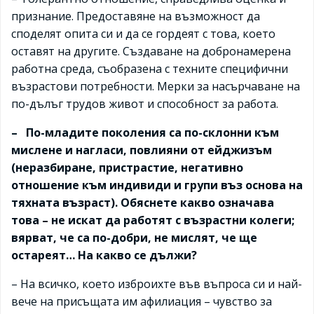
признание. Предоставяне на възможност да
споделят опита си и да се гордеят с това, което
оставят на другите. Създаване на добронамерена
работна среда, съобразена с техните специфични
възрастови потребности. Мерки за насърчаване на
по-дълъг трудов живот и способност за работа.
– По-младите поколения са по-склонни към
мислене и нагласи, повлияни от ейджизъм
(неразбиране, пристрастие, негативно
отношение към индивиди и групи въз основа на
тяхната възраст). Обяснете какво означава
това – не искат да работят с възрастни колеги;
вярват, че са по-добри, не мислят, че ще
остареят… На какво се дължи?
– На всичко, което изброихте във въпроса си и най-
вече на присъщата им афилиация – чувство за