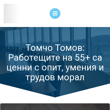
Skip
to
content
Томчо Томов:
Работещите на 55+ са
ценни с опит, умения и
трудов морал