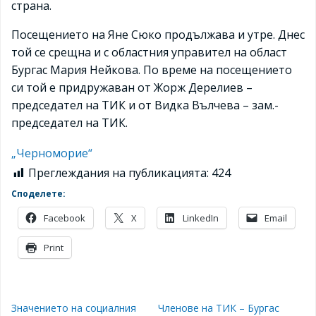
страна.
Посещението на Яне Сюко продължава и утре. Днес
той се срещна и с областния управител на област
Бургас Мария Нейкова. По време на посещението
си той е придружаван от Жорж Дерелиев –
председател на ТИК и от
Видка Вълчева
– зам.-
председател на ТИК.
„Черноморие“
Преглеждания на публикацията:
424
Споделете:
Facebook
X
LinkedIn
Email
Print
Значението на социалния
Членове на ТИК – Бургас