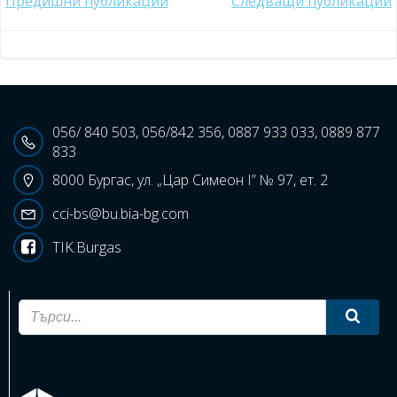
Post
Post
Предишни публикации
Следващи публикации
navigation
navigation
056/ 840 503, 056/842 356, 0887 933 033, 0889 877
833
8000 Бургас, ул. „Цар Симеон I” № 97, ет. 2
cci-bs@bu.bia-bg.com
TIK.Burgas