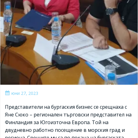
юни 27, 2023
Представители на бургаския бизнес се срещнаха с
Яне Сюко – регионален търговски представител на
Финландия за Югоизточна Европа. Той на
двудневно работно посещение в морския град и
региона. Срещите му са по покана на бургаската