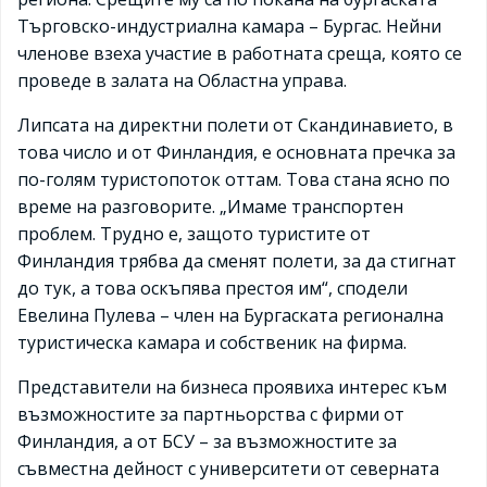
Търговско-индустриална
камара
– Бургас. Нейни
членове взеха участие в работната среща, която се
проведе в залата на Областна управа.
Липсата на директни полети от Скандинавието, в
това число и от Финландия, е основната пречка за
по-голям туристопоток оттам. Това стана ясно по
време на разговорите. „Имаме транспортен
проблем. Трудно е, защото туристите от
Финландия трябва да сменят полети, за да стигнат
до тук, а това оскъпява престоя им“, сподели
Евелина Пулева – член на Бургаската регионална
туристическа
камара
и собственик на фирма.
Представители на бизнеса проявиха интерес към
възможностите за партньорства с фирми от
Финландия, а от БСУ – за възможностите за
съвместна дейност с университети от северната