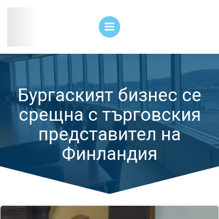
Skip
to
content
Бургаският бизнес се
срещна с търговския
представител на
Финландия