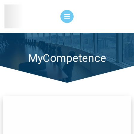
Skip
to
content
MyCompetence