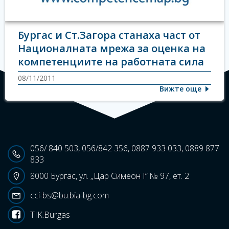
Бургас и Ст.Загора станаха част от
Националната мрежа за оценка на
компетенциите на работната сила
08/11/2011
Вижте още
056/ 840 503, 056/842 356, 0887 933 033, 0889 877
833
8000 Бургас, ул. „Цар Симеон I” № 97, ет. 2
cci-bs@bu.bia-bg.com
TIK.Burgas